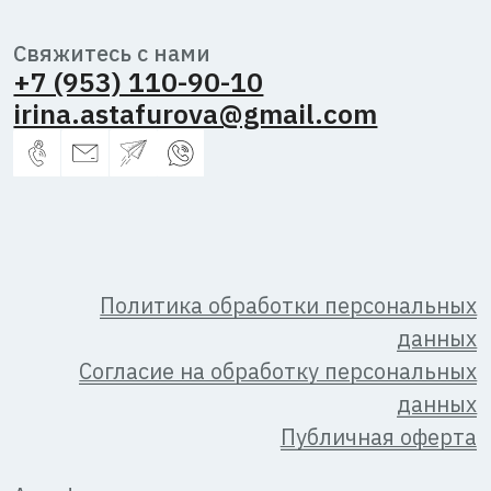
Астафурова
Ирина
Владимировна,
2026 г.
ИНН
344600433381