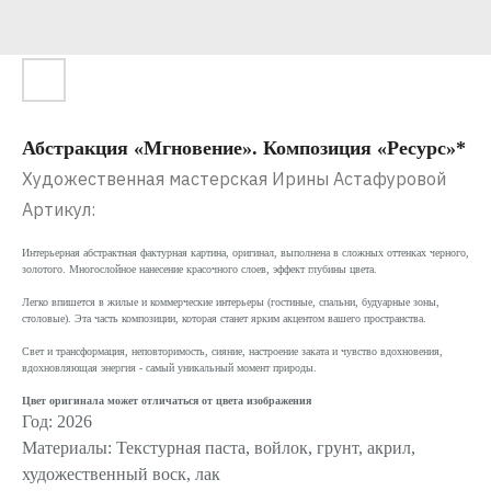
Абстракция «Мгновение». Композиция «Ресурс»*
Художественная мастерская Ирины Астафуровой
Артикул:
Интерьерная абстрактная фактурная картина, оригинал, выполнена в сложных оттенках черного,
золотого. Многослойное нанесение красочного слоев, эффект глубины цвета.
Легко впишется в жилые и коммерческие интерьеры (гостиные, спальни, будуарные зоны,
столовые). Эта часть композиции, которая станет ярким акцентом вашего пространства.
Свет и трансформация, неповторимость, сияние, настроение заката и чувство вдохновения,
вдохновляющая энергия - самый уникальный момент природы.
Цвет оригинала может отличаться от цвета изображения
Год: 2026
Материалы: Текстурная паста, войлок, грунт, акрил,
художественный воск, лак