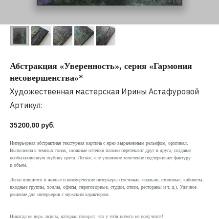
Абстракция «Уверенность», серия «Гармония
несовершенства»*
Художественная мастерская Ирины Астафуровой
Артикул:
35200,00
руб.
Интерьерная абстрактная текстурная картина с ярко выраженным рельефом, оригинал.
Выполнена в темных тонах, сложные оттенки плавно перетекают друг в друга, создавая
необыкновенную глубину цвета. Легкое, еле уловимое золочение подчеркивает фактуру
и объем.
Легко впишется в жилые и коммерческие интерьеры (гостиные, спальни, столовые, кабинеты,
входные группы, холлы, офисы, переговорные, студии, отели, рестораны и т. д.). Удачное
решение для интерьеров с мужским характером.
Никогда не верь людям, которые говорят, что у тебя ничего не получится!