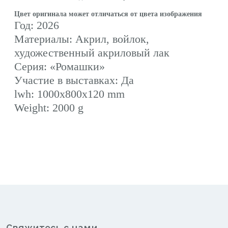
Свяжитесь с нами
+7 (953) 110-90-10
irina.astafurova@gmail.com
Настроить cookies
Мы используем cookie-файлы для оптимальной работы сайта.
Политика обработки персональных
Принять все
данных
Согласие на обработку персональных
Настроить Cookie
данных
Публичная оферта
Астафурова
Ирина