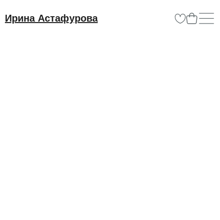
Ирина Астафурова
Обо мне
Галерея
Каталог
Вопрос-отве
Контакты
Абстракция «Счастья
всплеск». Серия
«Ромашки»*
Художественная мастерская Ирины