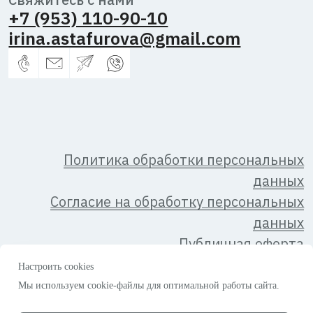
Владимировна,
2026 г.
ИНН
344600433381