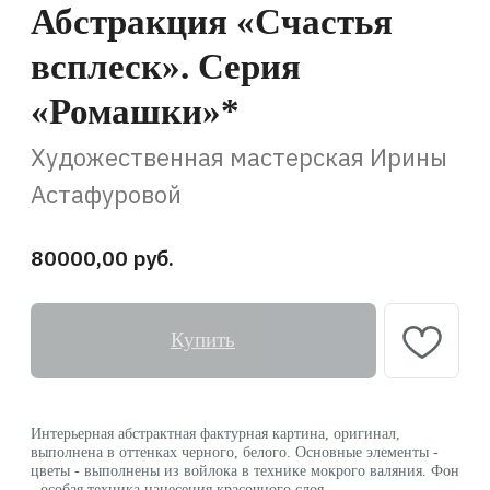
Астафуровой
80000,00
руб.
Купить
Интерьерная абстрактная фактурная картина, оригинал,
выполнена в оттенках черного, белого. Основные элементы -
цветы - выполнены из войлока в технике мокрого валяния. Фон
- особая техника нанесения красочного слоя.
Легко впишется в жилые и коммерческие интерьеры (гостиные,
спальни, будуарные зоны, столовые). Эта может быть частью
композиции или самостоятельным и ярким акцентом. Наиболее
эффектно в интерьере смотрится полная серия.
Ромашки — это чистая энергия жизни, символика невинности,
свежести, роста, чистоты, целомудрия, любви.
Есть одна легенда, она повествует о двух влюбленных: девушке
по имени Любовь и парне – Романе. Однажды юноше
приснился удивительный сон, в котором старый мудрец
подарил ему потрясающий цветок с белыми лепестками
и желтой серединкой. Проснувшись, Роман обнаружил
растение из сна прямо рядом с собой. Удивившись красоте
цветка, он преподнес его невесте и та, в ответ, нарекла растение
ласковым именем – Ромашка.
Как-то раз девушка попросила любимого принести ей целый
букет таких ромашек, и юноша отправился на поиски. Долго он