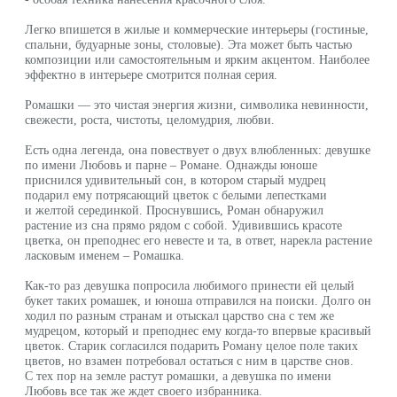
ходил по разным странам и отыскал царство сна с тем же
мудрецом, который и преподнес ему когда-то впервые красивый
цветок. Старик согласился подарить Роману целое поле таких
цветов, но взамен потребовал остаться с ним в царстве снов.
С тех пор на земле растут ромашки, а девушка по имени
Любовь все так же ждет своего избранника.
Цвет оригинала может отличаться от цвета изображения
Год: 2026
Материалы: Акрил, войлок,
художественный акриловый лак
Серия: «Ромашки»
Участие в выставках: Да
lwh: 1000x800x120 mm
Weight: 2000 g