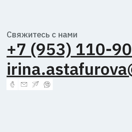
Свяжитесь с нами
+7 (953) 110-90-
irina.astafurova@
Астафурова Ирина Владимировна, ИНН 34460043338