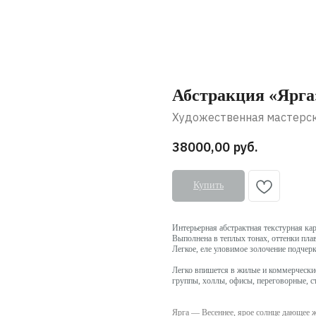
Абстракция «Ярга»
Художественная мастерс
38000,00
руб.
Купить
Интерьерная абстрактная текстурная ка
Выполнена в теплых тонах, оттенки пла
Легкое, еле уловимое золочение подчер
Легко впишется в жилые и коммерческие
группы, холлы, офисы, переговорные, сту
Ярга — Весеннее, ярое солнце дающее ж