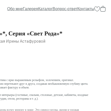
Обо мне
Галерея
Каталог
Вопрос-ответ
Контакты
*, Серия «Свет Рода»*
кая Ирины Астафуровой
ртина с ярко выраженным рельефом, золочением, оригинал.
вно перетекают друг в друга, создавая необыкновенную глубину цвета.
кивает фактуру и объем.
 интерьеры (гостиные, спальни, столовые, детские, кабинеты, входные
дии, отели, рестораны и т. д.).
изнь всему явному в мире. Это символ весны, жизни и урожая