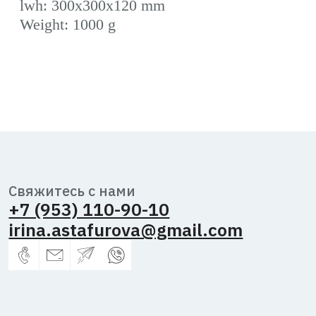
Настроить cookies
Мы используем cookie-файлы для оптимальной работы сайта.
Политика обработки персональных
данных
Принять все
Согласие на обработку персональных
данных
Настроить Cookie
Публичная оферта
Астафурова
Ирина
Владимировна,
2026 г.
ИНН
344600433381