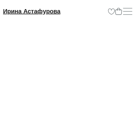
Ирина Астафурова
Обо мне
Галерея
Каталог
Вопрос-отве
Контакты
Абстрактный пейзаж
«Два берега»*
Художественная мастерская Ирины
Астафуровой