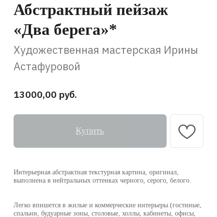
13000,00
руб.
Купить
Интерьерная абстрактная текстурная картина, оригинал,
выполнена в нейтральных оттенках черного, серого, белого.
Легко впишется в жилые и коммерческие интерьеры (гостиные,
спальни, будуарные зоны, столовые, холлы, кабинеты, офисы,
переговорные и т. д.)
Может быть частью композиции от 3-х до 10-ти, или более
такого же формата картин. Или же может стать маленьким,
но самостоятельным акцентом в интерьере.
В глубинах китайской мудрости есть глубокая метафора о реке
любви, которая разделяет жизнь на два берега: берег любви
и берег расставания. Эта метафора, подобно глубокому руслу
реки, вбирает в себя всю многогранность человеческих
отношений.
*Принимала участие в персональной выставке
Цвет оригинала может отличаться от цвета изображения
Серия: Серия миниатюр